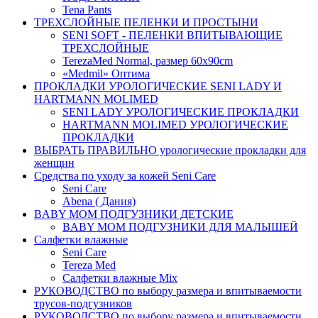
Tena Pants
ТРЕХСЛОЙНЫЕ ПЕЛЕНКИ И ПРОСТЫНИ
SENI SOFT - ПЕЛЕНКИ ВПИТЫВАЮЩИЕ
ТРЕХСЛОЙНЫЕ
TerezaMed Normal, размер 60x90cm
«Medmil» Оптима
ПРОКЛАДКИ УРОЛОГИЧЕСКИЕ SENI LADY И
HARTMANN MOLIMED
SENI LADY УРОЛОГИЧЕСКИЕ ПРОКЛАДКИ
HARTMANN MOLIMED УРОЛОГИЧЕСКИЕ
ПРОКЛАДКИ
ВЫБРАТЬ ПРАВИЛЬНО урологические прокладки для
женщин
Средства по уходу за кожей Seni Care
Seni Care
Abena ( Дания)
BABY MOM ПОДГУЗНИКИ ДЕТСКИЕ
BABY MOM ПОДГУЗНИКИ ДЛЯ МАЛЫШЕЙ
Салфетки влажные
Seni Care
Tereza Med
Салфетки влажные Mix
РУКОВОДСТВО по выбору размера и впитываемости
трусов-подгузников
РУКОВОДСТВО по выбору размера и впитываемости