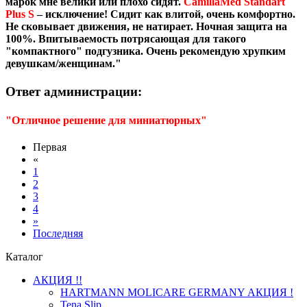
марок мне велики или плохо сидят.
CamillaMed Standart
Plus S
– исключение! Сидит как влитой, очень комфортно.
Не сковывает движения, не натирает. Ночная защита на
100%. Впитываемость потрясающая для такого
"компактного" подгузника. Очень рекомендую хрупким
девушкам/женщинам."
Ответ администрации:
"Отличное решение для миниатюрных"
Первая
«
1
2
3
4
»
Последняя
Каталог
АКЦИЯ !!
HARTMANN MOLICARE GERMANY АКЦИЯ !
Tena Slip