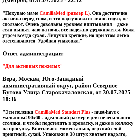
Дмитров, от31.07.2025 - 22:12
"Покупаю маме
CamillaMed
(размер L)
. Она достаточно
активна перед сном, и эти подгузники отлично сидят, не
сползают. Очень довольны уровнем впитывания – даже
если выпьет чаю на ночь, все надежно удерживается. Кожа
утром всегда сухая. Липучки крепкие, но при этом легко
отстегиваются. Удобная упаковка."
Ответ администрации:
"Для активных пожилых"
Вера, Москва, Юго-Западный
административный округ, район Северное
Бутово Улица Старокачаловская, от 30.07.2025 -
18:36
"Эти пеленки
CamillaMed Standart Plus
- must-have с
малышом! 90х60 - идеальный размер и для пеленального
столика, и чтобы подстелить в кроватку, и даже в коляску
на прогулку. Впитывают моментально, верхний слой
приятный, сухой. Упаковки в 30 штук хватает надолго,