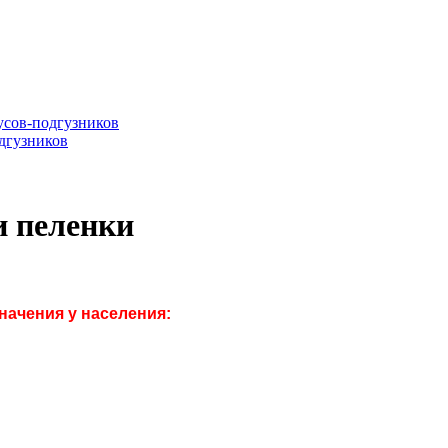
сов-подгузников
дгузников
и пеленки
начения у населения: