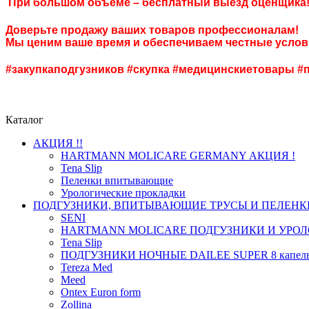
При большом объеме – бесплатный выезд оценщика
Доверьте продажу ваших товаров профессионалам!
Мы ценим ваше время и обеспечиваем честные услов
#закупкаподгузников #скупка #медицинскиетовары 
Каталог
АКЦИЯ !!
HARTMANN MOLICARE GERMANY АКЦИЯ !
Tena Slip
Пеленки впитывающие
Урологические прокладки
ПОДГУЗНИКИ, ВПИТЫВАЮЩИЕ ТРУСЫ И ПЕЛЕНК
SENI
HARTMANN MOLICARE ПОДГУЗНИКИ И УРОЛ
Tena Slip
ПОДГУЗНИКИ НОЧНЫЕ DAILEE SUPER 8 капел
Tereza Med
Meed
Ontex Euron form
Zollina